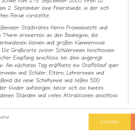
e Schule vom 2.-3. September 2005 ihren 10.
am 2. September eine Feierstunde, in der sich
chen Revue vorstellte.
eißenseer Stadtrates Herrn Frommknecht und
n Thurm erinnerten an den Baubeginn, die
verbundenen kleinen und großen Kümmernisse
. Die Grußworte zweier Schülerinnen beschlossen
tlicher Empfang anschloss, bei dem angeregt
. Am nächsten Tag eröffnete ein Staffellauf quer
rinnen und Schüler, Eltern, Lehrerinnen und
eßend die neue Schulhymne und ließen 500
er Kinder aufsteigen, bevor sich ein buntes
edenen Ständen und vielen Attraktionen anschloss.
 load after 20 sec. Please download the latest
omer/.
ketal
Kontakt