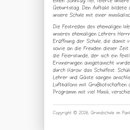
einen Sonntag fiel, feierte unser
Geburtstag. Den Auftakt bildete 
unsere Schule mit einer musikalis
Die Festreden des ehemaligen W
unseres ehemaligen Lehrers Herr
Eröffnung der Schule, die damit 
sowie an die Freuden dieser Zeit
die Feierstunde, der sich ein fes
Erinnerungen ausgetauscht wurden
durch Karow das Schulfest. Schüle
Lehrer und Gäste sangen anschli
Luftballons mit Grußbotschaften d
Programm mit viel Musik, verschi
Fatal error:
Theme CSS could not
theme at http://galleria.io/cust
Copyright © 2026, Grundschule im Pan