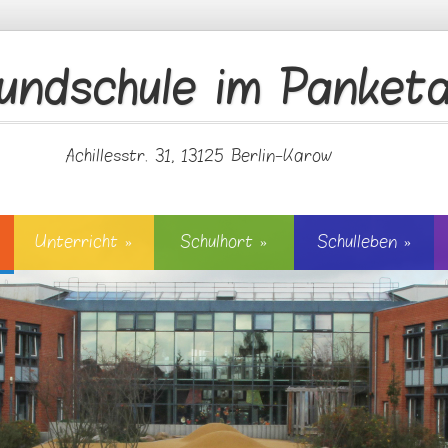
undschule im Panketa
Achillesstr. 31, 13125 Berlin-Karow
Unterricht
»
Schulhort
»
Schulleben
»