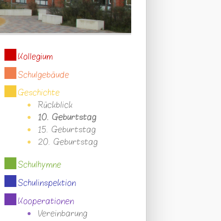
Kollegium
Schulgebäude
Geschichte
Rückblick
10. Geburtstag
15. Geburtstag
20. Geburtstag
Schulhymne
Schulinspektion
Kooperationen
Vereinbarung