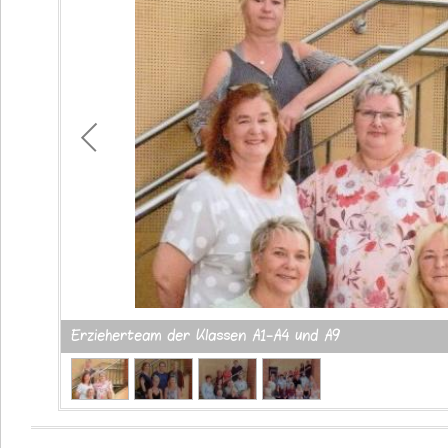
1
/
4
Erzieherteam der Klassen A1-A4 und A9