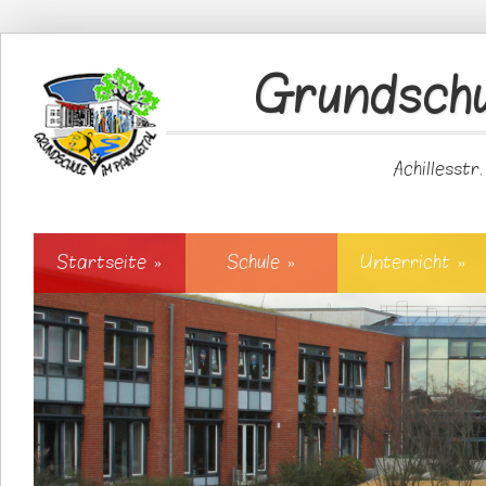
Direkt zum Inhalt
Grundschu
Achillesstr
Startseite
»
Schule
»
Unterricht
»