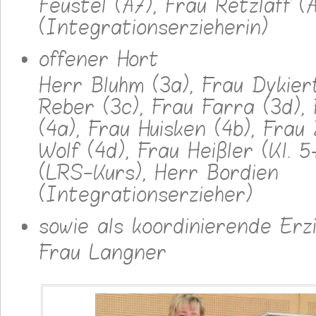
Feustel (A7), Frau Retzlaff (
(Integrationserzieherin)
offener Hort
Herr Bluhm (3a), Frau Dykier
Reber (3c), Frau Farra (3d)
(4a), Frau Huisken (4b), Frau 
Wolf (4d), Frau Heißler (Kl. 5
(LRS-Kurs), Herr Bordien
(Integrationserzieher)
sowie als koordinierende Erz
Frau Langner