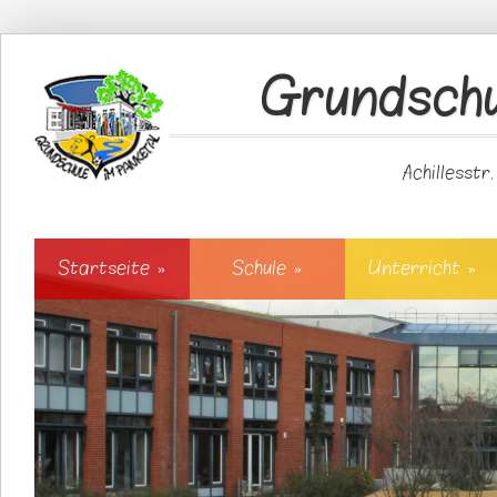
Direkt zum Inhalt
Grundschu
Achillesstr
Startseite
»
Schule
»
Unterricht
»